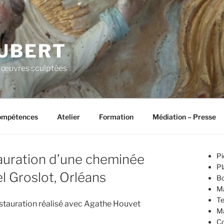
UBERT
s œuvres sculptées
compétences
Atelier
Formation
Médiation – Presse
auration d’une cheminée
Pi
Pl
 Groslot, Orléans
Bo
Ma
Te
stauration réalisé avec Agathe Houvet
Ma
C