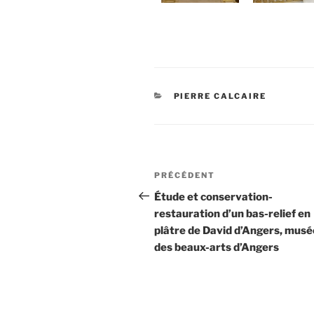
CATÉGORIES
PIERRE CALCAIRE
Navigation
Article
PRÉCÉDENT
de
précédent
Étude et conservation-
restauration d’un bas-relief en
l’article
plâtre de David d’Angers, musé
des beaux-arts d’Angers