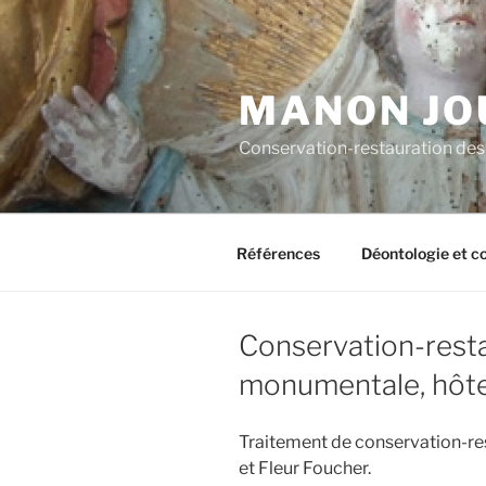
Aller
au
contenu
principal
MANON JO
Conservation-restauration de
Références
Déontologie et 
Conservation-rest
monumentale, hôtel
Traitement de conservation-re
et Fleur Foucher.