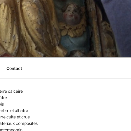
Contact
erre calcaire
âtre
is
rbre et albâtre
rre cuite et crue
tériaux composites
ontemporain